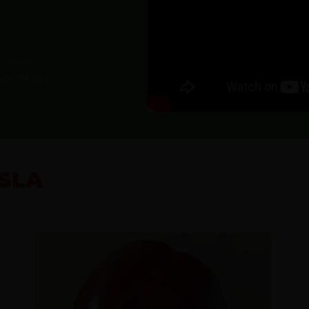
 (Soano)
co de Isla
ISLA