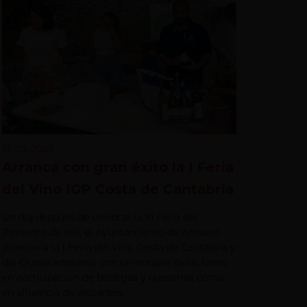
19-09-2023
Arranca con gran éxito la I Feria
del Vino IGP Costa de Cantabria
Un día después de celebrar la XI Feria del
PImiento de Isla, el Ayuntamiento de Arnuero
promovía la I Feria del Vino Costa de Cantabria y
del Queso artesano, con un notable éxito, tanto
en participación de bodegas y queserías como
en afluencia de visitantes.